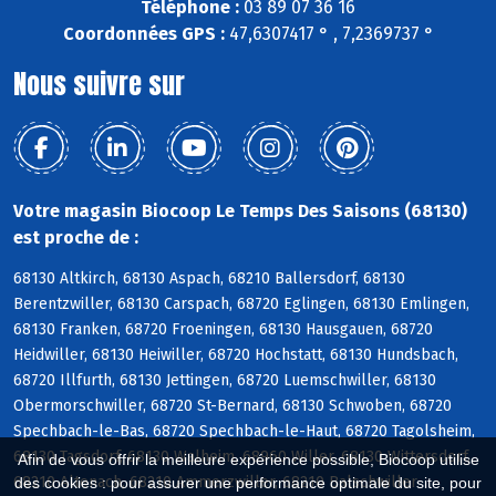
Téléphone :
03 89 07 36 16
Coordonnées GPS :
47,6307417 ° , 7,2369737 °
Nous suivre sur
Votre magasin Biocoop Le Temps Des Saisons (68130)
est proche de :
68130 Altkirch, 68130 Aspach, 68210 Ballersdorf, 68130
Berentzwiller, 68130 Carspach, 68720 Eglingen, 68130 Emlingen,
68130 Franken, 68720 Froeningen, 68130 Hausgauen, 68720
Heidwiller, 68130 Heiwiller, 68720 Hochstatt, 68130 Hundsbach,
68720 Illfurth, 68130 Jettingen, 68720 Luemschwiller, 68130
Obermorschwiller, 68720 St-Bernard, 68130 Schwoben, 68720
Spechbach-le-Bas, 68720 Spechbach-le-Haut, 68720 Tagolsheim,
68130 Tagsdorf, 68130 Walheim, 68960 Willer, 68130 Wittersdorf,
Afin de vous offrir la meilleure expérience possible, Biocoop utilise
68210 Altenach, 68210 Ammerzwiller, 68210 Balschwiller
des cookies : pour assurer une performance optimale du site, pour