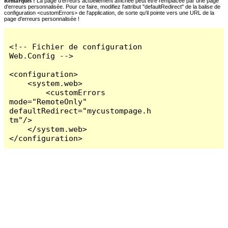
Remarques :
La page d'erreurs actuellement affichée peut être remplacée par une page
d'erreurs personnalisée. Pour ce faire, modifiez l'attribut "defaultRedirect" de la balise de
configuration <customErrors> de l'application, de sorte qu'il pointe vers une URL de la
page d'erreurs personnalisée !
<!-- Fichier de configuration 
Web.Config -->

<configuration>

    <system.web>

        <customErrors 
mode="RemoteOnly" 
defaultRedirect="mycustompage.h
tm"/>

    </system.web>

</configuration>