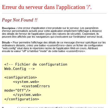
Erreur du serveur dans l'application '/'.
Page Not Found !!
Description :
Une erreur d'application s'est produite sur le serveur. Les paramètres
d'erreur personnalisés actuels pour cette application empêchent l'affichage à distance
des détails de l'erreur de l'application (pour des raisons de sécurité). Cependant, ils
peuvent être affichés par les navigateurs qui s'exécutent sur l'ordinateur serveur local.
Détails =
Pour permettre l'affichage des détails de ce message d'erreur spécifique sur les
ordinateurs distants, créez une balise <customErrors> dans un fichier de configuration
"web.config" situé dans le répertoire racine de l'application Web en cours. Attribuez
ensuite la valeur "off" à l'attribut "mode" de cette balise <customErrors>.
<!-- Fichier de configuration 
Web.Config -->

<configuration>

    <system.web>

        <customErrors 
mode="Off"/>

    </system.web>

</configuration>