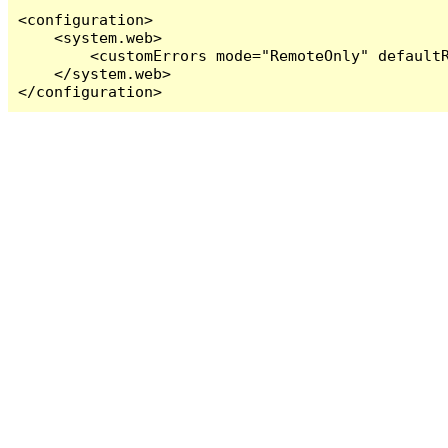
<configuration>

    <system.web>

        <customErrors mode="RemoteOnly" defaultR
    </system.web>

</configuration>