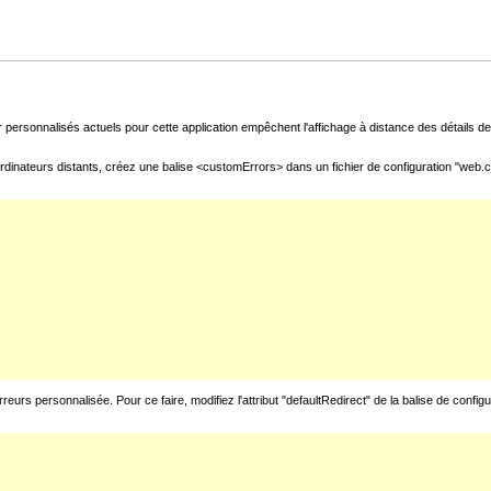
 personnalisés actuels pour cette application empêchent l'affichage à distance des détails de 
rdinateurs distants, créez une balise <customErrors> dans un fichier de configuration "web.con
urs personnalisée. Pour ce faire, modifiez l'attribut "defaultRedirect" de la balise de config