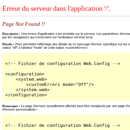
Erreur du serveur dans l'application '/'.
Page Not Found !!
Description :
Une erreur d'application s'est produite sur le serveur. Les paramètres d'erreur
par les navigateurs qui s'exécutent sur l'ordinateur serveur local.
Détails =
Pour permettre l'affichage des détails de ce message d'erreur spécifique sur les o
valeur "off" à l'attribut "mode" de cette balise <customErrors>.
<!-- Fichier de configuration Web.Config -->

<configuration>

    <system.web>

        <customErrors mode="Off"/>

    </system.web>

</configuration>
Remarques :
La page d'erreurs actuellement affichée peut être remplacée par une page d'erre
d'erreurs personnalisée !
<!-- Fichier de configuration Web.Config -->
