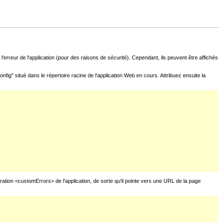
l'erreur de l'application (pour des raisons de sécurité). Cependant, ils peuvent être affichés
fig" situé dans le répertoire racine de l'application Web en cours. Attribuez ensuite la
uration <customErrors> de l'application, de sorte qu'il pointe vers une URL de la page