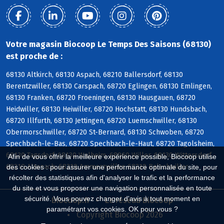
Votre magasin Biocoop Le Temps Des Saisons (68130)
est proche de :
68130 Altkirch, 68130 Aspach, 68210 Ballersdorf, 68130
Berentzwiller, 68130 Carspach, 68720 Eglingen, 68130 Emlingen,
68130 Franken, 68720 Froeningen, 68130 Hausgauen, 68720
Heidwiller, 68130 Heiwiller, 68720 Hochstatt, 68130 Hundsbach,
68720 Illfurth, 68130 Jettingen, 68720 Luemschwiller, 68130
Obermorschwiller, 68720 St-Bernard, 68130 Schwoben, 68720
Spechbach-le-Bas, 68720 Spechbach-le-Haut, 68720 Tagolsheim,
68130 Tagsdorf, 68130 Walheim, 68960 Willer, 68130 Wittersdorf,
Afin de vous offrir la meilleure expérience possible, Biocoop utilise
68210 Altenach, 68210 Ammerzwiller, 68210 Balschwiller
des cookies : pour assurer une performance optimale du site, pour
récolter des statistiques afin d'analyser le trafic et la performance
du site et vous proposer une navigation personnalisée en toute
sécurité. Vous pouvez changer d'avis à tout moment en
Biocoop.fr
Le réseau Biocoop
paramétrant vos cookies. OK pour vous ?
Copyright Biocoop 2026