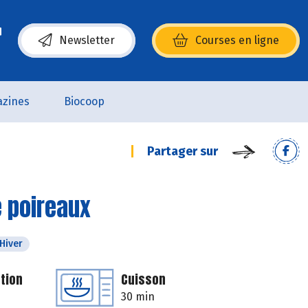
Newsletter
Courses en ligne
(s’ouvre dans une nouvelle fenêtre)
zines
Biocoop
Partager sur
 poireaux
Hiver
tion
Cuisson
30 min