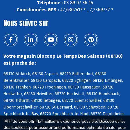
Téléphone :
03 89 07 36 16
Coordonnées GPS :
47,6307417 ° , 7,2369737 °
Nous suivre sur
Votre magasin Biocoop Le Temps Des Saisons (68130)
est proche de :
68130 Altkirch, 68130 Aspach, 68210 Ballersdorf, 68130
Berentzwiller, 68130 Carspach, 68720 Eglingen, 68130 Emlingen,
68130 Franken, 68720 Froeningen, 68130 Hausgauen, 68720
Heidwiller, 68130 Heiwiller, 68720 Hochstatt, 68130 Hundsbach,
68720 Illfurth, 68130 Jettingen, 68720 Luemschwiller, 68130
Obermorschwiller, 68720 St-Bernard, 68130 Schwoben, 68720
Spechbach-le-Bas, 68720 Spechbach-le-Haut, 68720 Tagolsheim,
68130 Tagsdorf, 68130 Walheim, 68960 Willer, 68130 Wittersdorf,
Afin de vous offrir la meilleure expérience possible, Biocoop utilise
68210 Altenach, 68210 Ammerzwiller, 68210 Balschwiller
des cookies : pour assurer une performance optimale du site, pour