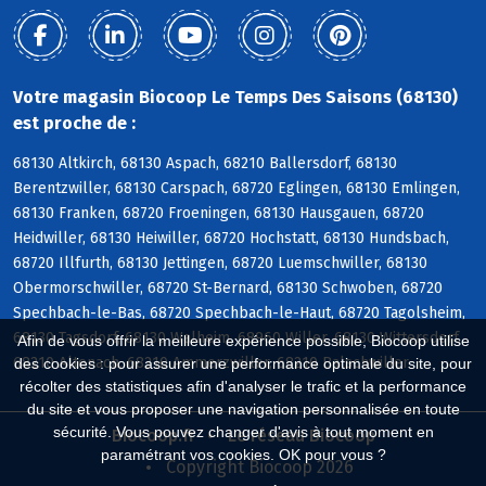
Votre magasin Biocoop Le Temps Des Saisons (68130)
est proche de :
68130 Altkirch, 68130 Aspach, 68210 Ballersdorf, 68130
Berentzwiller, 68130 Carspach, 68720 Eglingen, 68130 Emlingen,
68130 Franken, 68720 Froeningen, 68130 Hausgauen, 68720
Heidwiller, 68130 Heiwiller, 68720 Hochstatt, 68130 Hundsbach,
68720 Illfurth, 68130 Jettingen, 68720 Luemschwiller, 68130
Obermorschwiller, 68720 St-Bernard, 68130 Schwoben, 68720
Spechbach-le-Bas, 68720 Spechbach-le-Haut, 68720 Tagolsheim,
68130 Tagsdorf, 68130 Walheim, 68960 Willer, 68130 Wittersdorf,
Afin de vous offrir la meilleure expérience possible, Biocoop utilise
68210 Altenach, 68210 Ammerzwiller, 68210 Balschwiller
des cookies : pour assurer une performance optimale du site, pour
récolter des statistiques afin d'analyser le trafic et la performance
du site et vous proposer une navigation personnalisée en toute
sécurité. Vous pouvez changer d'avis à tout moment en
Biocoop.fr
Le réseau Biocoop
paramétrant vos cookies. OK pour vous ?
Copyright Biocoop 2026