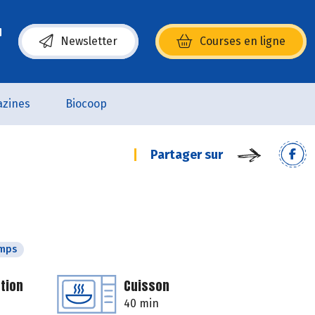
Newsletter
Courses en ligne
(s’ouvre dans une nouvelle fenêtre)
zines
Biocoop
Partager sur
emps
tion
Cuisson
40 min