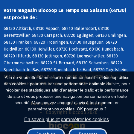
Votre magasin Biocoop Le Temps Des Saisons (68130)
est proche de :
68130 Altkirch, 68130 Aspach, 68210 Ballersdorf, 68130
Berentzwiller, 68130 Carspach, 68720 Eglingen, 68130 Emlingen,
68130 Franken, 68720 Froeningen, 68130 Hausgauen, 68720
Heidwiller, 68130 Heiwiller, 68720 Hochstatt, 68130 Hundsbach,
68720 Illfurth, 68130 Jettingen, 68720 Luemschwiller, 68130
Obermorschwiller, 68720 St-Bernard, 68130 Schwoben, 68720
Spechbach-le-Bas, 68720 Spechbach-le-Haut, 68720 Tagolsheim,
68130 Tagsdorf, 68130 Walheim, 68960 Willer, 68130 Wittersdorf,
Afin de vous offrir la meilleure expérience possible, Biocoop utilise
68210 Altenach, 68210 Ammerzwiller, 68210 Balschwiller
des cookies : pour assurer une performance optimale du site, pour
récolter des statistiques afin d'analyser le trafic et la performance
du site et vous proposer une navigation personnalisée en toute
sécurité. Vous pouvez changer d'avis à tout moment en
Biocoop.fr
Le réseau Biocoop
paramétrant vos cookies. OK pour vous ?
Copyright Biocoop 2026
En savoir plus et paramétrer les cookies