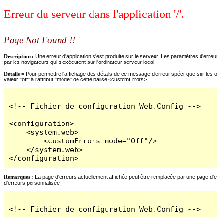
Erreur du serveur dans l'application '/'.
Page Not Found !!
Description :
Une erreur d'application s'est produite sur le serveur. Les paramètres d'erreur
par les navigateurs qui s'exécutent sur l'ordinateur serveur local.
Détails =
Pour permettre l'affichage des détails de ce message d'erreur spécifique sur les o
valeur "off" à l'attribut "mode" de cette balise <customErrors>.
<!-- Fichier de configuration Web.Config -->

<configuration>

    <system.web>

        <customErrors mode="Off"/>

    </system.web>

</configuration>
Remarques :
La page d'erreurs actuellement affichée peut être remplacée par une page d'erre
d'erreurs personnalisée !
<!-- Fichier de configuration Web.Config -->
