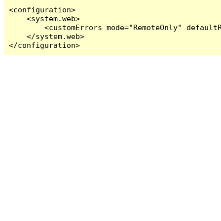
<configuration>

    <system.web>

        <customErrors mode="RemoteOnly" defaultR
    </system.web>

</configuration>