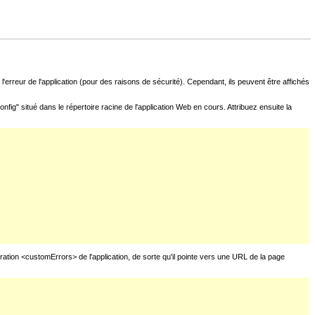
l'erreur de l'application (pour des raisons de sécurité). Cependant, ils peuvent être affichés
fig" situé dans le répertoire racine de l'application Web en cours. Attribuez ensuite la
uration <customErrors> de l'application, de sorte qu'il pointe vers une URL de la page