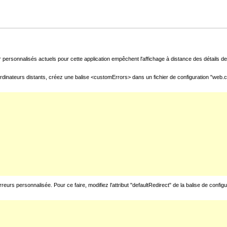
 personnalisés actuels pour cette application empêchent l'affichage à distance des détails de 
rdinateurs distants, créez une balise <customErrors> dans un fichier de configuration "web.con
urs personnalisée. Pour ce faire, modifiez l'attribut "defaultRedirect" de la balise de config