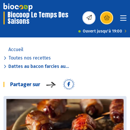
Biocoop Le Temps Des
Saisons
(s’ouvre dans une nou
Ouvert jusqu'à 19:00
Accueil
Toutes nos recettes
Dattes au bacon farcies au...
Partager sur