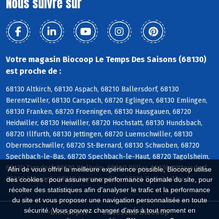
Nous suivre sur
Votre magasin Biocoop Le Temps Des Saisons (68130)
est proche de :
68130 Altkirch, 68130 Aspach, 68210 Ballersdorf, 68130
Berentzwiller, 68130 Carspach, 68720 Eglingen, 68130 Emlingen,
68130 Franken, 68720 Froeningen, 68130 Hausgauen, 68720
Heidwiller, 68130 Heiwiller, 68720 Hochstatt, 68130 Hundsbach,
68720 Illfurth, 68130 Jettingen, 68720 Luemschwiller, 68130
Obermorschwiller, 68720 St-Bernard, 68130 Schwoben, 68720
Spechbach-le-Bas, 68720 Spechbach-le-Haut, 68720 Tagolsheim,
68130 Tagsdorf, 68130 Walheim, 68960 Willer, 68130 Wittersdorf,
Afin de vous offrir la meilleure expérience possible, Biocoop utilise
68210 Altenach, 68210 Ammerzwiller, 68210 Balschwiller
des cookies : pour assurer une performance optimale du site, pour
récolter des statistiques afin d'analyser le trafic et la performance
du site et vous proposer une navigation personnalisée en toute
sécurité. Vous pouvez changer d'avis à tout moment en
Biocoop.fr
Le réseau Biocoop