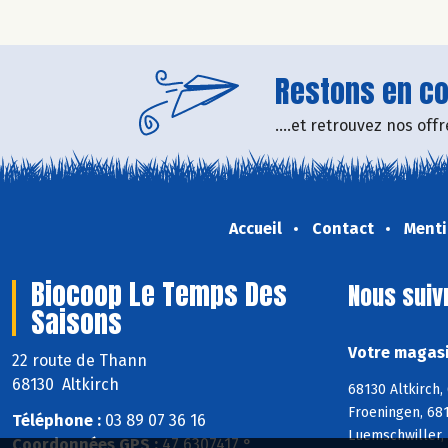
Restons en con
....et retrouvez nos of
Accueil
Contact
Menti
Biocoop Le Temps Des
Nous suiv
Saisons
Votre magasi
22 route de Thann
68130 Altkirch
68130 Altkirch,
Froeningen, 681
Téléphone :
03 89 07 36 16
Luemschwiller,
Coordonnées GPS :
47,6307417 ° ,