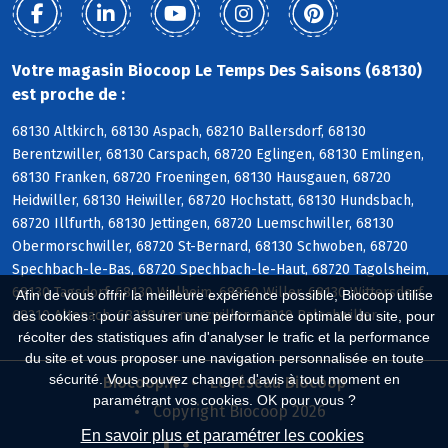
Votre magasin Biocoop Le Temps Des Saisons (68130)
est proche de :
68130 Altkirch, 68130 Aspach, 68210 Ballersdorf, 68130
Berentzwiller, 68130 Carspach, 68720 Eglingen, 68130 Emlingen,
68130 Franken, 68720 Froeningen, 68130 Hausgauen, 68720
Heidwiller, 68130 Heiwiller, 68720 Hochstatt, 68130 Hundsbach,
68720 Illfurth, 68130 Jettingen, 68720 Luemschwiller, 68130
Obermorschwiller, 68720 St-Bernard, 68130 Schwoben, 68720
Spechbach-le-Bas, 68720 Spechbach-le-Haut, 68720 Tagolsheim,
68130 Tagsdorf, 68130 Walheim, 68960 Willer, 68130 Wittersdorf,
Afin de vous offrir la meilleure expérience possible, Biocoop utilise
68210 Altenach, 68210 Ammerzwiller, 68210 Balschwiller
des cookies : pour assurer une performance optimale du site, pour
récolter des statistiques afin d'analyser le trafic et la performance
du site et vous proposer une navigation personnalisée en toute
sécurité. Vous pouvez changer d'avis à tout moment en
Biocoop.fr
Le réseau Biocoop
paramétrant vos cookies. OK pour vous ?
Copyright Biocoop 2026
En savoir plus et paramétrer les cookies