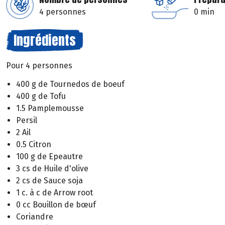
4 personnes
0 min
Ingrédients
Pour 4 personnes
400 g de Tournedos de boeuf
400 g de Tofu
1.5 Pamplemousse
Persil
2 Ail
0.5 Citron
100 g de Epeautre
3 cs de Huile d'olive
2 cs de Sauce soja
1 c. à c de Arrow root
0 cc Bouillon de bœuf
Coriandre