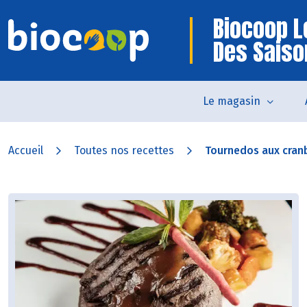
Biocoop 
Des Saiso
Le magasin
Accueil
Toutes nos recettes
Tournedos aux cranb