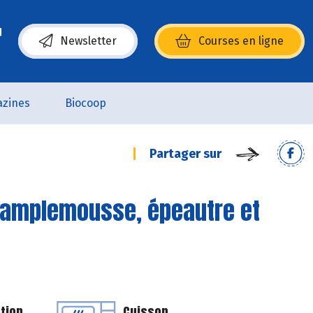
Newsletter
Courses en ligne
(s’ouvre dans une nouvelle fenêtre)
zines
Biocoop
Partager sur
pamplemousse, épeautre et
tion
Cuisson