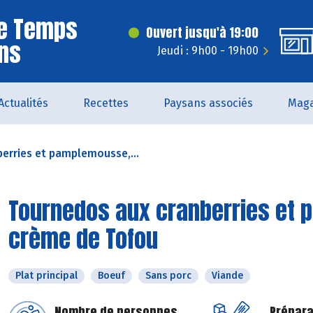
Le Temps
Ouvert jusqu'à 19:00
ns
Jeudi : 9h00 - 19h00
Actualités
Recettes
Paysans associés
Maga
erries et pamplemousse,...
Tournedos aux cranberries et 
crème de Tofou
Plat principal
Boeuf
Sans porc
Viande
Nombre de personnes
Prépara