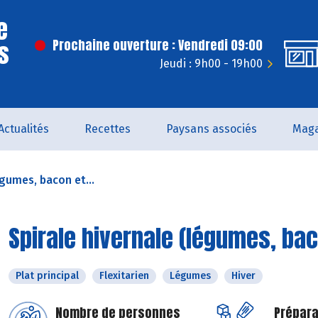
e
s
Prochaine ouverture : Vendredi 09:00
Jeudi : 9h00 - 19h00
Actualités
Recettes
Paysans associés
Maga
égumes, bacon et...
Spirale hivernale (légumes, bac
Plat principal
Flexitarien
Légumes
Hiver
Nombre de personnes
Prépara