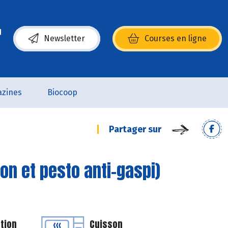
Newsletter
Courses en ligne
(s’ouvre dans une nouvelle fenêtre)
zines
Biocoop
Partager sur
on et pesto anti-gaspi)
tion
Cuisson