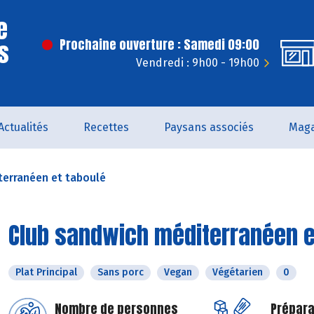
e
s
Prochaine ouverture : Samedi 09:00
Vendredi : 9h00 - 19h00
Actualités
Recettes
Paysans associés
Maga
terranéen et taboulé
Club sandwich méditerranéen e
Plat Principal
Sans porc
Vegan
Végétarien
0
Nombre de personnes
Prépara