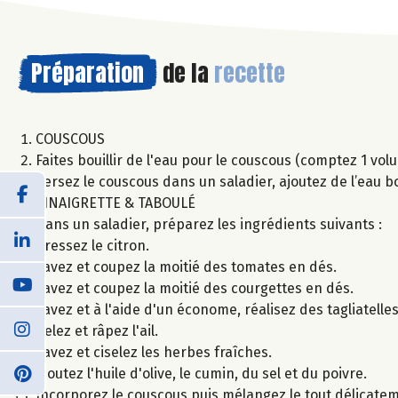
Préparation
de la
recette
COUSCOUS
Faites bouillir de l'eau pour le couscous (comptez 1 vo
Versez le couscous dans un saladier, ajoutez de l’eau bo
VINAIGRETTE & TABOULÉ
Dans un saladier, préparez les ingrédients suivants :
Pressez le citron.
Lavez et coupez la moitié des tomates en dés.
Lavez et coupez la moitié des courgettes en dés.
Lavez et à l'aide d'un économe, réalisez des tagliatelle
Pelez et râpez l'ail.
Lavez et ciselez les herbes fraîches.
Ajoutez l'huile d'olive, le cumin, du sel et du poivre.
Incorporez le couscous puis mélangez le tout délicate