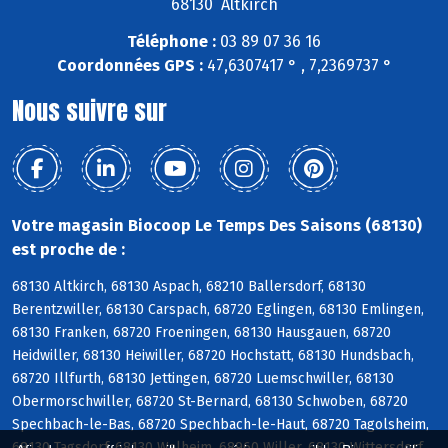
68130 Altkirch
Téléphone :
03 89 07 36 16
Coordonnées GPS :
47,6307417 ° , 7,2369737 °
Nous suivre sur
Votre magasin Biocoop Le Temps Des Saisons (68130)
est proche de :
68130 Altkirch, 68130 Aspach, 68210 Ballersdorf, 68130
Berentzwiller, 68130 Carspach, 68720 Eglingen, 68130 Emlingen,
68130 Franken, 68720 Froeningen, 68130 Hausgauen, 68720
Heidwiller, 68130 Heiwiller, 68720 Hochstatt, 68130 Hundsbach,
68720 Illfurth, 68130 Jettingen, 68720 Luemschwiller, 68130
Obermorschwiller, 68720 St-Bernard, 68130 Schwoben, 68720
Spechbach-le-Bas, 68720 Spechbach-le-Haut, 68720 Tagolsheim,
68130 Tagsdorf, 68130 Walheim, 68960 Willer, 68130 Wittersdorf,