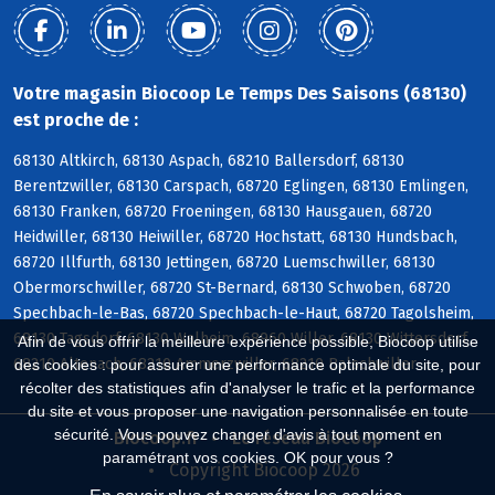
Votre magasin Biocoop Le Temps Des Saisons (68130)
est proche de :
68130 Altkirch, 68130 Aspach, 68210 Ballersdorf, 68130
Berentzwiller, 68130 Carspach, 68720 Eglingen, 68130 Emlingen,
68130 Franken, 68720 Froeningen, 68130 Hausgauen, 68720
Heidwiller, 68130 Heiwiller, 68720 Hochstatt, 68130 Hundsbach,
68720 Illfurth, 68130 Jettingen, 68720 Luemschwiller, 68130
Obermorschwiller, 68720 St-Bernard, 68130 Schwoben, 68720
Spechbach-le-Bas, 68720 Spechbach-le-Haut, 68720 Tagolsheim,
68130 Tagsdorf, 68130 Walheim, 68960 Willer, 68130 Wittersdorf,
Afin de vous offrir la meilleure expérience possible, Biocoop utilise
68210 Altenach, 68210 Ammerzwiller, 68210 Balschwiller
des cookies : pour assurer une performance optimale du site, pour
récolter des statistiques afin d'analyser le trafic et la performance
du site et vous proposer une navigation personnalisée en toute
sécurité. Vous pouvez changer d'avis à tout moment en
Biocoop.fr
Le réseau Biocoop
paramétrant vos cookies. OK pour vous ?
Copyright Biocoop 2026