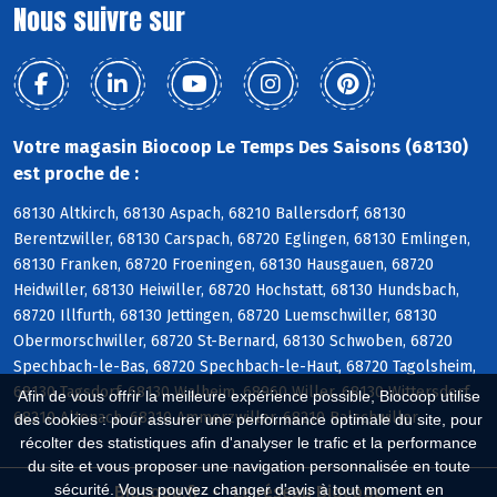
Nous suivre sur
Votre magasin Biocoop Le Temps Des Saisons (68130)
est proche de :
68130 Altkirch, 68130 Aspach, 68210 Ballersdorf, 68130
Berentzwiller, 68130 Carspach, 68720 Eglingen, 68130 Emlingen,
68130 Franken, 68720 Froeningen, 68130 Hausgauen, 68720
Heidwiller, 68130 Heiwiller, 68720 Hochstatt, 68130 Hundsbach,
68720 Illfurth, 68130 Jettingen, 68720 Luemschwiller, 68130
Obermorschwiller, 68720 St-Bernard, 68130 Schwoben, 68720
Spechbach-le-Bas, 68720 Spechbach-le-Haut, 68720 Tagolsheim,
68130 Tagsdorf, 68130 Walheim, 68960 Willer, 68130 Wittersdorf,
Afin de vous offrir la meilleure expérience possible, Biocoop utilise
68210 Altenach, 68210 Ammerzwiller, 68210 Balschwiller
des cookies : pour assurer une performance optimale du site, pour
récolter des statistiques afin d'analyser le trafic et la performance
du site et vous proposer une navigation personnalisée en toute
sécurité. Vous pouvez changer d'avis à tout moment en
Biocoop.fr
Le réseau Biocoop