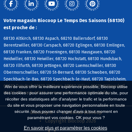
Votre magasin Biocoop Le Temps Des Saisons (68130)
est proche de :
68130 Altkirch, 68130 Aspach, 68210 Ballersdorf, 68130
Berentzwiller, 68130 Carspach, 68720 Eglingen, 68130 Emlingen,
68130 Franken, 68720 Froeningen, 68130 Hausgauen, 68720
Heidwiller, 68130 Heiwiller, 68720 Hochstatt, 68130 Hundsbach,
68720 Illfurth, 68130 Jettingen, 68720 Luemschwiller, 68130
Obermorschwiller, 68720 St-Bernard, 68130 Schwoben, 68720
Spechbach-le-Bas, 68720 Spechbach-le-Haut, 68720 Tagolsheim,
68130 Tagsdorf, 68130 Walheim, 68960 Willer, 68130 Wittersdorf,
Afin de vous offrir la meilleure expérience possible, Biocoop utilise
68210 Altenach, 68210 Ammerzwiller, 68210 Balschwiller
des cookies : pour assurer une performance optimale du site, pour
récolter des statistiques afin d'analyser le trafic et la performance
du site et vous proposer une navigation personnalisée en toute
sécurité. Vous pouvez changer d'avis à tout moment en
Biocoop.fr
Le réseau Biocoop
paramétrant vos cookies. OK pour vous ?
Copyright Biocoop 2026
En savoir plus et paramétrer les cookies