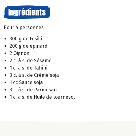
Ingrédients
Pour 4 personnes
300 g de Fusilli
200 g de épinard
2 Oignon
2 c. à s. de Sésame
1 c. à s. de Tahini
3 c. à s. de Crème soja
1 cc Sauce soja
3 c. à s. de Parmesan
1 c. à s. de Huile de tournesol