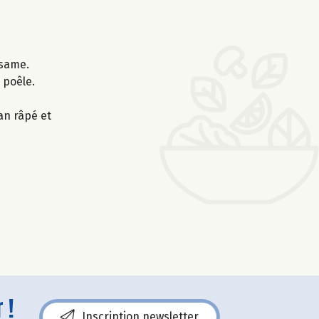
ésame.
 poêle.
an râpé et
 !
Inscription newsletter