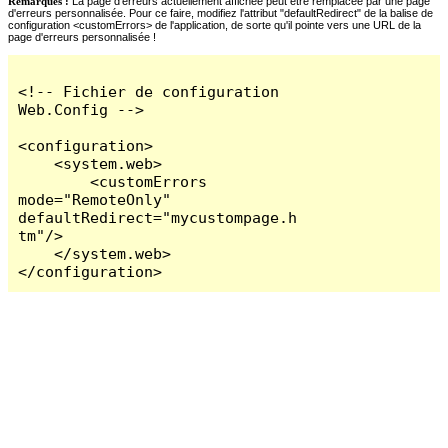
Remarques :
La page d'erreurs actuellement affichée peut être remplacée par une page
d'erreurs personnalisée. Pour ce faire, modifiez l'attribut "defaultRedirect" de la balise de
configuration <customErrors> de l'application, de sorte qu'il pointe vers une URL de la
page d'erreurs personnalisée !
<!-- Fichier de configuration 
Web.Config -->

<configuration>

    <system.web>

        <customErrors 
mode="RemoteOnly" 
defaultRedirect="mycustompage.h
tm"/>

    </system.web>

</configuration>