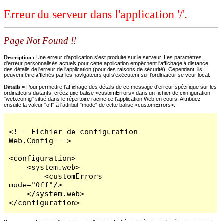
Erreur du serveur dans l'application '/'.
Page Not Found !!
Description :
Une erreur d'application s'est produite sur le serveur. Les paramètres
d'erreur personnalisés actuels pour cette application empêchent l'affichage à distance
des détails de l'erreur de l'application (pour des raisons de sécurité). Cependant, ils
peuvent être affichés par les navigateurs qui s'exécutent sur l'ordinateur serveur local.
Détails =
Pour permettre l'affichage des détails de ce message d'erreur spécifique sur les
ordinateurs distants, créez une balise <customErrors> dans un fichier de configuration
"web.config" situé dans le répertoire racine de l'application Web en cours. Attribuez
ensuite la valeur "off" à l'attribut "mode" de cette balise <customErrors>.
<!-- Fichier de configuration 
Web.Config -->

<configuration>

    <system.web>

        <customErrors 
mode="Off"/>

    </system.web>

</configuration>