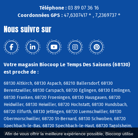
Téléphone :
03 89 07 36 16
Coordonnées GPS :
47,6307417 ° , 7,2369737 °
Nous suivre sur
Votre magasin Biocoop Le Temps Des Saisons (68130)
est proche de :
68130 Altkirch, 68130 Aspach, 68210 Ballersdorf, 68130
Berentzwiller, 68130 Carspach, 68720 Eglingen, 68130 Emlingen,
68130 Franken, 68720 Froeningen, 68130 Hausgauen, 68720
Heidwiller, 68130 Heiwiller, 68720 Hochstatt, 68130 Hundsbach,
68720 Illfurth, 68130 Jettingen, 68720 Luemschwiller, 68130
Obermorschwiller, 68720 St-Bernard, 68130 Schwoben, 68720
Spechbach-le-Bas, 68720 Spechbach-le-Haut, 68720 Tagolsheim,
68130 Tagsdorf, 68130 Walheim, 68960 Willer, 68130 Wittersdorf,
Afin de vous offrir la meilleure expérience possible, Biocoop utilise