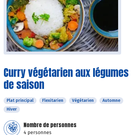
Curry végétarien aux légumes
de saison
Plat principal
Flexitarien
Végétarien
Automne
Hiver
Nombre de personnes
4 personnes