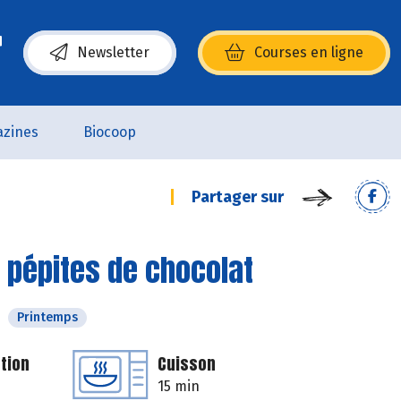
Newsletter
Courses en ligne
(s’ouvre dans une nouvelle fenêtre)
zines
Biocoop
Partager sur
 pépites de chocolat
Printemps
tion
Cuisson
15 min