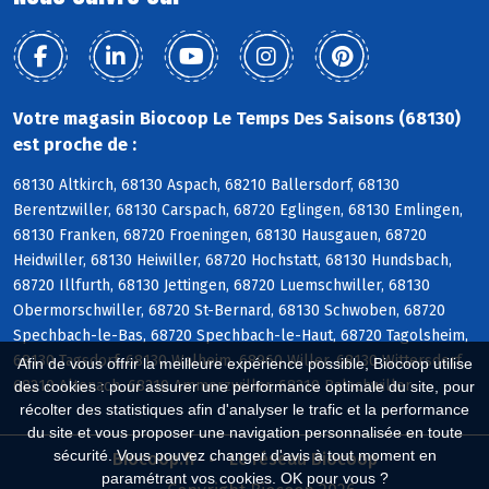
Votre magasin Biocoop Le Temps Des Saisons (68130)
est proche de :
68130 Altkirch, 68130 Aspach, 68210 Ballersdorf, 68130
Berentzwiller, 68130 Carspach, 68720 Eglingen, 68130 Emlingen,
68130 Franken, 68720 Froeningen, 68130 Hausgauen, 68720
Heidwiller, 68130 Heiwiller, 68720 Hochstatt, 68130 Hundsbach,
68720 Illfurth, 68130 Jettingen, 68720 Luemschwiller, 68130
Obermorschwiller, 68720 St-Bernard, 68130 Schwoben, 68720
Spechbach-le-Bas, 68720 Spechbach-le-Haut, 68720 Tagolsheim,
68130 Tagsdorf, 68130 Walheim, 68960 Willer, 68130 Wittersdorf,
Afin de vous offrir la meilleure expérience possible, Biocoop utilise
68210 Altenach, 68210 Ammerzwiller, 68210 Balschwiller
des cookies : pour assurer une performance optimale du site, pour
récolter des statistiques afin d'analyser le trafic et la performance
du site et vous proposer une navigation personnalisée en toute
sécurité. Vous pouvez changer d'avis à tout moment en
Biocoop.fr
Le réseau Biocoop
paramétrant vos cookies. OK pour vous ?