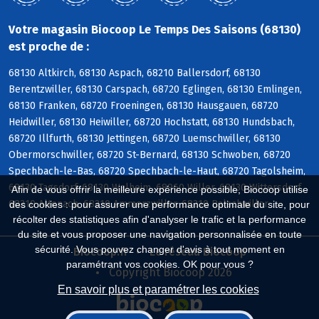
Votre magasin Biocoop Le Temps Des Saisons (68130)
est proche de :
68130 Altkirch, 68130 Aspach, 68210 Ballersdorf, 68130
Berentzwiller, 68130 Carspach, 68720 Eglingen, 68130 Emlingen,
68130 Franken, 68720 Froeningen, 68130 Hausgauen, 68720
Heidwiller, 68130 Heiwiller, 68720 Hochstatt, 68130 Hundsbach,
68720 Illfurth, 68130 Jettingen, 68720 Luemschwiller, 68130
Obermorschwiller, 68720 St-Bernard, 68130 Schwoben, 68720
Spechbach-le-Bas, 68720 Spechbach-le-Haut, 68720 Tagolsheim,
68130 Tagsdorf, 68130 Walheim, 68960 Willer, 68130 Wittersdorf,
Afin de vous offrir la meilleure expérience possible, Biocoop utilise
68210 Altenach, 68210 Ammerzwiller, 68210 Balschwiller
des cookies : pour assurer une performance optimale du site, pour
récolter des statistiques afin d'analyser le trafic et la performance
du site et vous proposer une navigation personnalisée en toute
sécurité. Vous pouvez changer d'avis à tout moment en
Biocoop.fr
Le réseau Biocoop
paramétrant vos cookies. OK pour vous ?
Copyright Biocoop 2026
En savoir plus et paramétrer les cookies