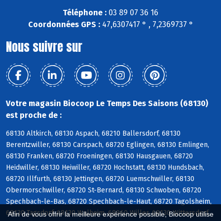
Téléphone :
03 89 07 36 16
Coordonnées GPS :
47,6307417 ° , 7,2369737 °
Nous suivre sur
Votre magasin Biocoop Le Temps Des Saisons (68130)
est proche de :
68130 Altkirch, 68130 Aspach, 68210 Ballersdorf, 68130
Berentzwiller, 68130 Carspach, 68720 Eglingen, 68130 Emlingen,
68130 Franken, 68720 Froeningen, 68130 Hausgauen, 68720
Heidwiller, 68130 Heiwiller, 68720 Hochstatt, 68130 Hundsbach,
68720 Illfurth, 68130 Jettingen, 68720 Luemschwiller, 68130
Obermorschwiller, 68720 St-Bernard, 68130 Schwoben, 68720
Spechbach-le-Bas, 68720 Spechbach-le-Haut, 68720 Tagolsheim,
68130 Tagsdorf, 68130 Walheim, 68960 Willer, 68130 Wittersdorf,
Afin de vous offrir la meilleure expérience possible, Biocoop utilise