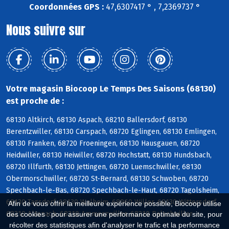
Coordonnées GPS :
47,6307417 ° , 7,2369737 °
Nous suivre sur
Votre magasin Biocoop Le Temps Des Saisons (68130)
est proche de :
68130 Altkirch, 68130 Aspach, 68210 Ballersdorf, 68130
Berentzwiller, 68130 Carspach, 68720 Eglingen, 68130 Emlingen,
68130 Franken, 68720 Froeningen, 68130 Hausgauen, 68720
Heidwiller, 68130 Heiwiller, 68720 Hochstatt, 68130 Hundsbach,
68720 Illfurth, 68130 Jettingen, 68720 Luemschwiller, 68130
Obermorschwiller, 68720 St-Bernard, 68130 Schwoben, 68720
Spechbach-le-Bas, 68720 Spechbach-le-Haut, 68720 Tagolsheim,
68130 Tagsdorf, 68130 Walheim, 68960 Willer, 68130 Wittersdorf,
Afin de vous offrir la meilleure expérience possible, Biocoop utilise
68210 Altenach, 68210 Ammerzwiller, 68210 Balschwiller
des cookies : pour assurer une performance optimale du site, pour
récolter des statistiques afin d'analyser le trafic et la performance