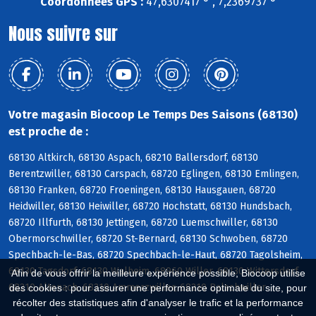
Coordonnées GPS :
47,6307417 ° , 7,2369737 °
Nous suivre sur
Votre magasin Biocoop Le Temps Des Saisons (68130)
est proche de :
68130 Altkirch, 68130 Aspach, 68210 Ballersdorf, 68130
Berentzwiller, 68130 Carspach, 68720 Eglingen, 68130 Emlingen,
68130 Franken, 68720 Froeningen, 68130 Hausgauen, 68720
Heidwiller, 68130 Heiwiller, 68720 Hochstatt, 68130 Hundsbach,
68720 Illfurth, 68130 Jettingen, 68720 Luemschwiller, 68130
Obermorschwiller, 68720 St-Bernard, 68130 Schwoben, 68720
Spechbach-le-Bas, 68720 Spechbach-le-Haut, 68720 Tagolsheim,
68130 Tagsdorf, 68130 Walheim, 68960 Willer, 68130 Wittersdorf,
Afin de vous offrir la meilleure expérience possible, Biocoop utilise
68210 Altenach, 68210 Ammerzwiller, 68210 Balschwiller
des cookies : pour assurer une performance optimale du site, pour
récolter des statistiques afin d'analyser le trafic et la performance