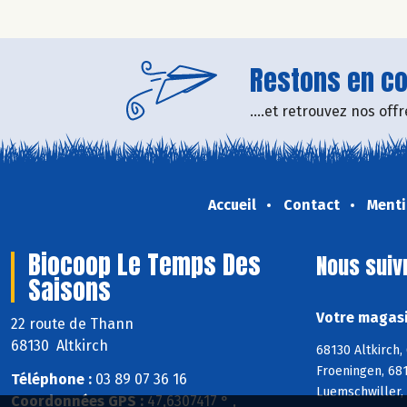
Restons en con
....et retrouvez nos of
Accueil
Contact
Menti
Biocoop Le Temps Des
Nous suiv
Saisons
Votre magasi
22 route de Thann
68130 Altkirch
68130 Altkirch,
Froeningen, 681
Téléphone :
03 89 07 36 16
Luemschwiller,
Coordonnées GPS :
47,6307417 ° ,