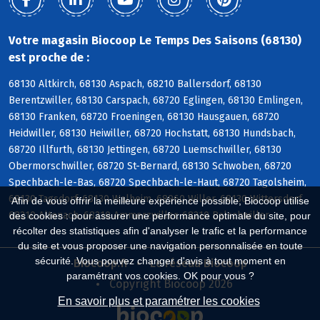
Votre magasin Biocoop Le Temps Des Saisons (68130)
est proche de :
68130 Altkirch, 68130 Aspach, 68210 Ballersdorf, 68130
Berentzwiller, 68130 Carspach, 68720 Eglingen, 68130 Emlingen,
68130 Franken, 68720 Froeningen, 68130 Hausgauen, 68720
Heidwiller, 68130 Heiwiller, 68720 Hochstatt, 68130 Hundsbach,
68720 Illfurth, 68130 Jettingen, 68720 Luemschwiller, 68130
Obermorschwiller, 68720 St-Bernard, 68130 Schwoben, 68720
Spechbach-le-Bas, 68720 Spechbach-le-Haut, 68720 Tagolsheim,
68130 Tagsdorf, 68130 Walheim, 68960 Willer, 68130 Wittersdorf,
Afin de vous offrir la meilleure expérience possible, Biocoop utilise
68210 Altenach, 68210 Ammerzwiller, 68210 Balschwiller
des cookies : pour assurer une performance optimale du site, pour
récolter des statistiques afin d'analyser le trafic et la performance
du site et vous proposer une navigation personnalisée en toute
sécurité. Vous pouvez changer d'avis à tout moment en
Biocoop.fr
Le réseau Biocoop
paramétrant vos cookies. OK pour vous ?
Copyright Biocoop 2026
En savoir plus et paramétrer les cookies