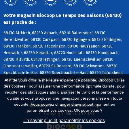
Votre magasin Biocoop Le Temps Des Saisons (68130)
est proche de :
68130 Altkirch, 68130 Aspach, 68210 Ballersdorf, 68130
Berentzwiller, 68130 Carspach, 68720 Eglingen, 68130 Emlingen,
68130 Franken, 68720 Froeningen, 68130 Hausgauen, 68720
Heidwiller, 68130 Heiwiller, 68720 Hochstatt, 68130 Hundsbach,
68720 Illfurth, 68130 Jettingen, 68720 Luemschwiller, 68130
Obermorschwiller, 68720 St-Bernard, 68130 Schwoben, 68720
Spechbach-le-Bas, 68720 Spechbach-le-Haut, 68720 Tagolsheim,
68130 Tagsdorf, 68130 Walheim, 68960 Willer, 68130 Wittersdorf,
Afin de vous offrir la meilleure expérience possible, Biocoop utilise
68210 Altenach, 68210 Ammerzwiller, 68210 Balschwiller
des cookies : pour assurer une performance optimale du site, pour
récolter des statistiques afin d'analyser le trafic et la performance
du site et vous proposer une navigation personnalisée en toute
sécurité. Vous pouvez changer d'avis à tout moment en
Biocoop.fr
Le réseau Biocoop
paramétrant vos cookies. OK pour vous ?
Copyright Biocoop 2026
En savoir plus et paramétrer les cookies