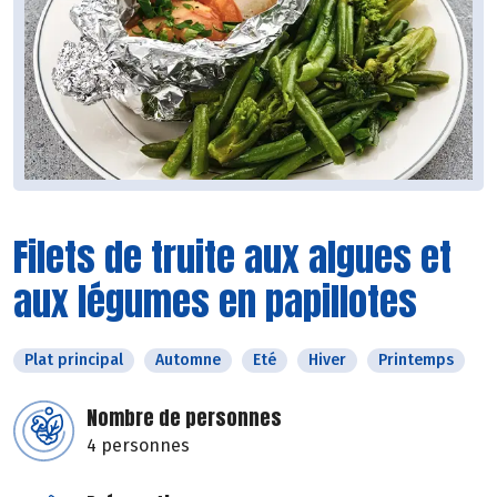
Filets de truite aux algues et
aux légumes en papillotes
Plat principal
Automne
Eté
Hiver
Printemps
Nombre de personnes
4 personnes