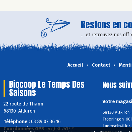
Restons en con
....et retrouvez nos of
Accueil
Contact
Menti
Biocoop Le Temps Des
Nous suiv
Saisons
Votre magasi
22 route de Thann
68130 Altkirch
68130 Altkirch,
Froeningen, 681
Téléphone :
03 89 07 36 16
Luemschwiller,
Coordonnées GPS :
47,6307417 ° ,