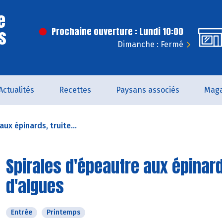
e
s
Prochaine ouverture : Lundi 10:00
Dimanche : Fermé
Actualités
Recettes
Paysans associés
Maga
ux épinards, truite...
Spirales d'épeautre aux épinard
d'algues
Entrée
Printemps