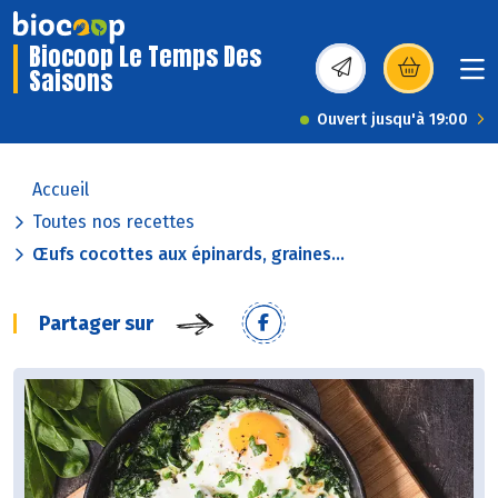
Biocoop Le Temps Des
Saisons
(s’ouvre dans une nou
Ouvert jusqu'à 19:00
Accueil
Toutes nos recettes
Œufs cocottes aux épinards, graines...
Partager sur