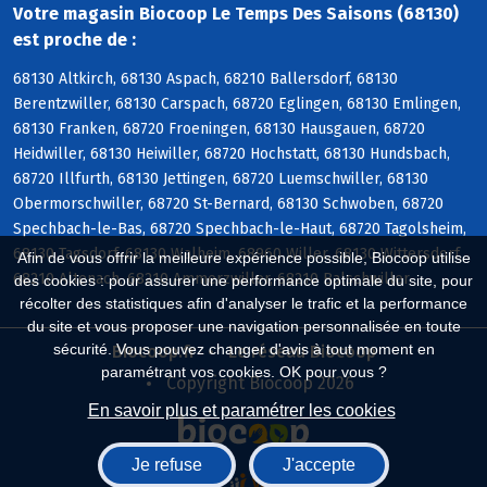
Votre magasin Biocoop Le Temps Des Saisons (68130)
est proche de :
68130 Altkirch, 68130 Aspach, 68210 Ballersdorf, 68130
Berentzwiller, 68130 Carspach, 68720 Eglingen, 68130 Emlingen,
68130 Franken, 68720 Froeningen, 68130 Hausgauen, 68720
Heidwiller, 68130 Heiwiller, 68720 Hochstatt, 68130 Hundsbach,
68720 Illfurth, 68130 Jettingen, 68720 Luemschwiller, 68130
Obermorschwiller, 68720 St-Bernard, 68130 Schwoben, 68720
Spechbach-le-Bas, 68720 Spechbach-le-Haut, 68720 Tagolsheim,
68130 Tagsdorf, 68130 Walheim, 68960 Willer, 68130 Wittersdorf,
Afin de vous offrir la meilleure expérience possible, Biocoop utilise
68210 Altenach, 68210 Ammerzwiller, 68210 Balschwiller
des cookies : pour assurer une performance optimale du site, pour
récolter des statistiques afin d'analyser le trafic et la performance
du site et vous proposer une navigation personnalisée en toute
sécurité. Vous pouvez changer d'avis à tout moment en
Biocoop.fr
Le réseau Biocoop
paramétrant vos cookies. OK pour vous ?
Copyright Biocoop 2026
En savoir plus et paramétrer les cookies
Je refuse
J'accepte
Réalisé par