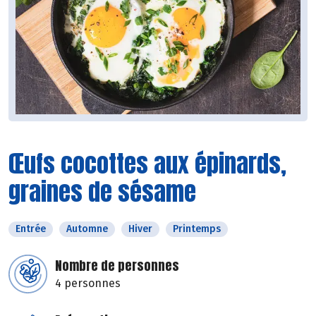
Œufs cocottes aux épinards,
graines de sésame
Entrée
Automne
Hiver
Printemps
Nombre de personnes
4 personnes