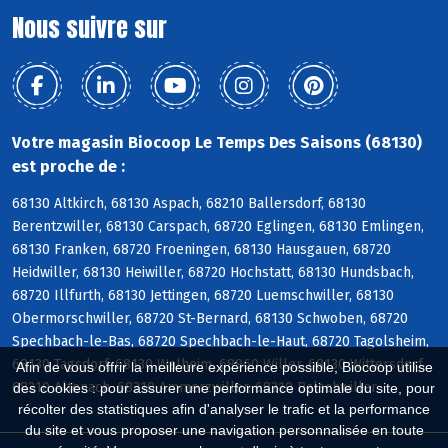
Nous suivre sur
Votre magasin Biocoop Le Temps Des Saisons (68130)
est proche de :
68130 Altkirch, 68130 Aspach, 68210 Ballersdorf, 68130
Berentzwiller, 68130 Carspach, 68720 Eglingen, 68130 Emlingen,
68130 Franken, 68720 Froeningen, 68130 Hausgauen, 68720
Heidwiller, 68130 Heiwiller, 68720 Hochstatt, 68130 Hundsbach,
68720 Illfurth, 68130 Jettingen, 68720 Luemschwiller, 68130
Obermorschwiller, 68720 St-Bernard, 68130 Schwoben, 68720
Spechbach-le-Bas, 68720 Spechbach-le-Haut, 68720 Tagolsheim,
68130 Tagsdorf, 68130 Walheim, 68960 Willer, 68130 Wittersdorf,
Afin de vous offrir la meilleure expérience possible, Biocoop utilise
68210 Altenach, 68210 Ammerzwiller, 68210 Balschwiller
des cookies : pour assurer une performance optimale du site, pour
récolter des statistiques afin d'analyser le trafic et la performance
du site et vous proposer une navigation personnalisée en toute