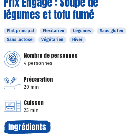
Prix Engagé : Soupe de
légumes et tofu fumé
Plat principal
Flexitarien
Légumes
Sans gluten
Sans lactose
Végétarien
Hiver
Nombre de personnes
4 personnes
Préparation
20 min
Cuisson
25 min
Ingrédients