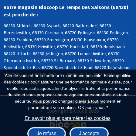
Votre magasin Biocoop Le Temps Des Saisons (68130)
est proche de :
68130 Altkirch, 68130 Aspach, 68210 Ballersdorf, 68130
Berentzwiller, 68130 Carspach, 68720 Eglingen, 68130 Emlingen,
68130 Franken, 68720 Froeningen, 68130 Hausgauen, 68720
Heidwiller, 68130 Heiwiller, 68720 Hochstatt, 68130 Hundsbach,
68720 Illfurth, 68130 Jettingen, 68720 Luemschwiller, 68130
Obermorschwiller, 68720 St-Bernard, 68130 Schwoben, 68720
Spechbach-le-Bas, 68720 Spechbach-le-Haut, 68720 Tagolsheim,
68130 Tagsdorf, 68130 Walheim, 68960 Willer, 68130 Wittersdorf,
Afin de vous offrir la meilleure expérience possible, Biocoop utilise
68210 Altenach, 68210 Ammerzwiller, 68210 Balschwiller
des cookies : pour assurer une performance optimale du site, pour
récolter des statistiques afin d'analyser le trafic et la performance
du site et vous proposer une navigation personnalisée en toute
sécurité. Vous pouvez changer d'avis à tout moment en
Biocoop.fr
Le réseau Biocoop
paramétrant vos cookies. OK pour vous ?
Copyright Biocoop 2026
En savoir plus et paramétrer les cookies
Je refuse
J'accepte