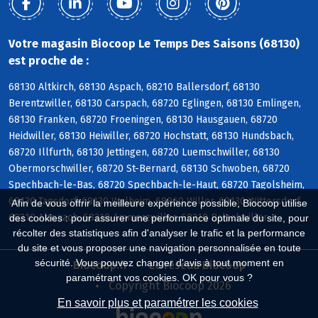
Votre magasin Biocoop Le Temps Des Saisons (68130)
est proche de :
68130 Altkirch, 68130 Aspach, 68210 Ballersdorf, 68130
Berentzwiller, 68130 Carspach, 68720 Eglingen, 68130 Emlingen,
68130 Franken, 68720 Froeningen, 68130 Hausgauen, 68720
Heidwiller, 68130 Heiwiller, 68720 Hochstatt, 68130 Hundsbach,
68720 Illfurth, 68130 Jettingen, 68720 Luemschwiller, 68130
Obermorschwiller, 68720 St-Bernard, 68130 Schwoben, 68720
Spechbach-le-Bas, 68720 Spechbach-le-Haut, 68720 Tagolsheim,
68130 Tagsdorf, 68130 Walheim, 68960 Willer, 68130 Wittersdorf,
Afin de vous offrir la meilleure expérience possible, Biocoop utilise
68210 Altenach, 68210 Ammerzwiller, 68210 Balschwiller
des cookies : pour assurer une performance optimale du site, pour
récolter des statistiques afin d'analyser le trafic et la performance
du site et vous proposer une navigation personnalisée en toute
sécurité. Vous pouvez changer d'avis à tout moment en
Biocoop.fr
Le réseau Biocoop
paramétrant vos cookies. OK pour vous ?
Copyright Biocoop 2026
En savoir plus et paramétrer les cookies