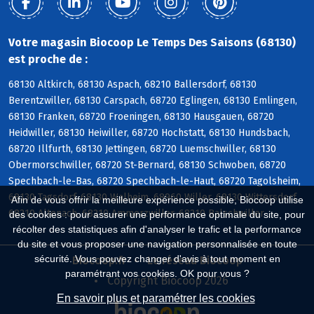
Votre magasin Biocoop Le Temps Des Saisons (68130)
est proche de :
68130 Altkirch, 68130 Aspach, 68210 Ballersdorf, 68130
Berentzwiller, 68130 Carspach, 68720 Eglingen, 68130 Emlingen,
68130 Franken, 68720 Froeningen, 68130 Hausgauen, 68720
Heidwiller, 68130 Heiwiller, 68720 Hochstatt, 68130 Hundsbach,
68720 Illfurth, 68130 Jettingen, 68720 Luemschwiller, 68130
Obermorschwiller, 68720 St-Bernard, 68130 Schwoben, 68720
Spechbach-le-Bas, 68720 Spechbach-le-Haut, 68720 Tagolsheim,
68130 Tagsdorf, 68130 Walheim, 68960 Willer, 68130 Wittersdorf,
Afin de vous offrir la meilleure expérience possible, Biocoop utilise
68210 Altenach, 68210 Ammerzwiller, 68210 Balschwiller
des cookies : pour assurer une performance optimale du site, pour
récolter des statistiques afin d'analyser le trafic et la performance
du site et vous proposer une navigation personnalisée en toute
sécurité. Vous pouvez changer d'avis à tout moment en
Biocoop.fr
Le réseau Biocoop
paramétrant vos cookies. OK pour vous ?
Copyright Biocoop 2026
En savoir plus et paramétrer les cookies