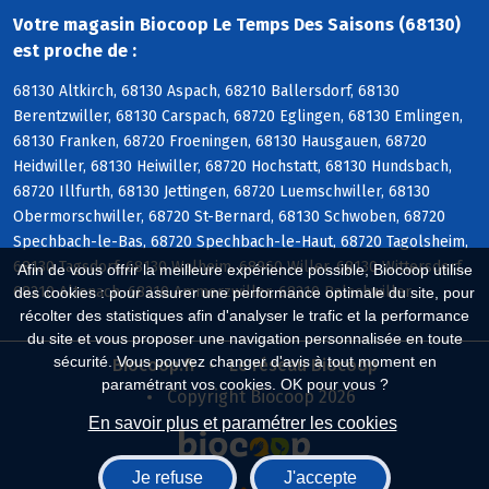
Votre magasin Biocoop Le Temps Des Saisons (68130)
est proche de :
68130 Altkirch, 68130 Aspach, 68210 Ballersdorf, 68130
Berentzwiller, 68130 Carspach, 68720 Eglingen, 68130 Emlingen,
68130 Franken, 68720 Froeningen, 68130 Hausgauen, 68720
Heidwiller, 68130 Heiwiller, 68720 Hochstatt, 68130 Hundsbach,
68720 Illfurth, 68130 Jettingen, 68720 Luemschwiller, 68130
Obermorschwiller, 68720 St-Bernard, 68130 Schwoben, 68720
Spechbach-le-Bas, 68720 Spechbach-le-Haut, 68720 Tagolsheim,
68130 Tagsdorf, 68130 Walheim, 68960 Willer, 68130 Wittersdorf,
Afin de vous offrir la meilleure expérience possible, Biocoop utilise
68210 Altenach, 68210 Ammerzwiller, 68210 Balschwiller
des cookies : pour assurer une performance optimale du site, pour
récolter des statistiques afin d'analyser le trafic et la performance
du site et vous proposer une navigation personnalisée en toute
sécurité. Vous pouvez changer d'avis à tout moment en
Biocoop.fr
Le réseau Biocoop
paramétrant vos cookies. OK pour vous ?
Copyright Biocoop 2026
En savoir plus et paramétrer les cookies
Je refuse
J'accepte