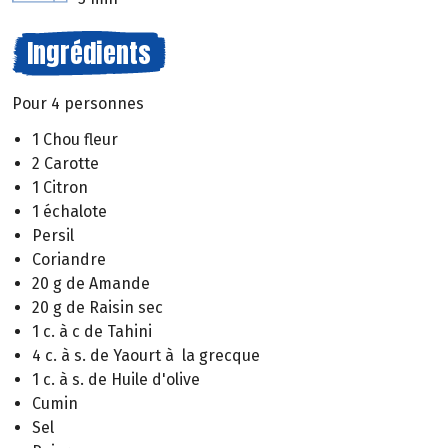
Ingrédients
Pour 4 personnes
1 Chou fleur
2 Carotte
1 Citron
1 échalote
Persil
Coriandre
20 g de Amande
20 g de Raisin sec
1 c. à c de Tahini
4 c. à s. de Yaourt à la grecque
1 c. à s. de Huile d'olive
Cumin
Sel