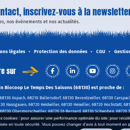
tact, inscrivez-vous à la newsletter
fres, nos événements et nos actualités.
ons légales
Protection des données
CGU
Gestio
re sur
n Biocoop Le Temps Des Saisons (68130) est proche de :
 68130 Aspach, 68210 Ballersdorf, 68130 Berentzwiller, 68130 Carspa
30 Hausgauen, 68720 Heidwiller, 68130 Heiwiller, 68720 Hochstatt, 681
 68130 Obermorschwiller, 68720 St-Bernard, 68130 Schwoben, 68720 
 68130 Walheim, 68960 Willer, 68130 Wittersdorf, 68210 Altenach, 68
es cookies : pour assurer une performance optimale du site, pour récolter
isée en toute sécurité. Vous pouvez changer d'avis à tout moment en 