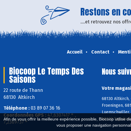
Restons en con
....et retrouvez nos of
Accueil
Contact
Menti
Biocoop Le Temps Des
Nous suiv
Saisons
Votre magasi
22 route de Thann
68130 Altkirch
68130 Altkirch,
Froeningen, 681
Téléphone :
03 89 07 36 16
Luemschwiller,
Coordonnées GPS :
47,6307417 ° ,
68130 Tagsdorf,
Afin de vous offrir la meilleure expérience possible, Biocoop utilise d
7,2369737 °
vous proposer une navigation personnal