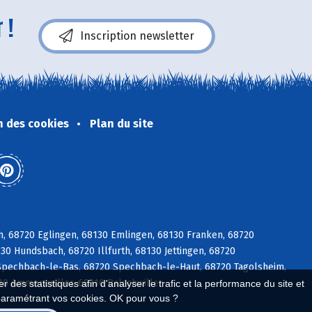
 !
Inscription newsletter
n des cookies
Plan du site
ch, 68720 Eglingen, 68130 Emlingen, 68130 Franken, 68720
30 Hundsbach, 68720 Illfurth, 68130 Jettingen, 68720
Spechbach-le-Bas, 68720 Spechbach-le-Haut, 68720 Tagolsheim,
210 Ammerzwiller, 68210 Balschwiller
 des statistiques afin d'analyser le trafic et la performance du site et
paramétrant vos cookies. OK pour vous ?