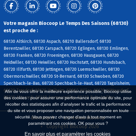
Votre magasin Biocoop Le Temps Des Saisons (68130)
est proche de :
68130 Altkirch, 68130 Aspach, 68210 Ballersdorf, 68130
Berentzwiller, 68130 Carspach, 68720 Eglingen, 68130 Emlingen,
68130 Franken, 68720 Froeningen, 68130 Hausgauen, 68720
Heidwiller, 68130 Heiwiller, 68720 Hochstatt, 68130 Hundsbach,
68720 Illfurth, 68130 Jettingen, 68720 Luemschwiller, 68130
Obermorschwiller, 68720 St-Bernard, 68130 Schwoben, 68720
Spechbach-le-Bas, 68720 Spechbach-le-Haut, 68720 Tagolsheim,
68130 Tagsdorf, 68130 Walheim, 68960 Willer, 68130 Wittersdorf,
Afin de vous offrir la meilleure expérience possible, Biocoop utilise
68210 Altenach, 68210 Ammerzwiller, 68210 Balschwiller
des cookies : pour assurer une performance optimale du site, pour
récolter des statistiques afin d'analyser le trafic et la performance
du site et vous proposer une navigation personnalisée en toute
sécurité. Vous pouvez changer d'avis à tout moment en
Biocoop.fr
Le réseau Biocoop
paramétrant vos cookies. OK pour vous ?
Copyright Biocoop 2026
En savoir plus et paramétrer les cookies