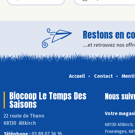
Restons en con
....et retrouvez nos of
Accueil
Contact
Menti
Biocoop Le Temps Des
Nous suiv
Saisons
Votre magasi
22 route de Thann
68130 Altkirch
68130 Altkirch,
Froeningen, 681
Téléphone :
03 89 07 36 16