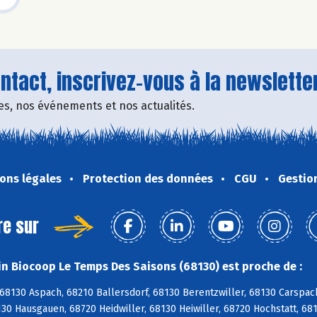
tact, inscrivez-vous à la newsletter
fres, nos événements et nos actualités.
ons légales
Protection des données
CGU
Gestio
re sur
n Biocoop Le Temps Des Saisons (68130) est proche de :
 68130 Aspach, 68210 Ballersdorf, 68130 Berentzwiller, 68130 Carspa
30 Hausgauen, 68720 Heidwiller, 68130 Heiwiller, 68720 Hochstatt, 681