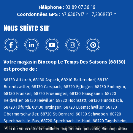
Téléphone :
03 89 07 36 16
Coordonnées GPS :
47,6307417 ° , 7,2369737 °
Nous suivre sur
Votre magasin Biocoop Le Temps Des Saisons (68130)
est proche de :
68130 Altkirch, 68130 Aspach, 68210 Ballersdorf, 68130
Berentzwiller, 68130 Carspach, 68720 Eglingen, 68130 Emlingen,
68130 Franken, 68720 Froeningen, 68130 Hausgauen, 68720
Heidwiller, 68130 Heiwiller, 68720 Hochstatt, 68130 Hundsbach,
68720 Illfurth, 68130 Jettingen, 68720 Luemschwiller, 68130
Obermorschwiller, 68720 St-Bernard, 68130 Schwoben, 68720
Spechbach-le-Bas, 68720 Spechbach-le-Haut, 68720 Tagolsheim,
68130 Tagsdorf, 68130 Walheim, 68960 Willer, 68130 Wittersdorf,
Afin de vous offrir la meilleure expérience possible, Biocoop utilise