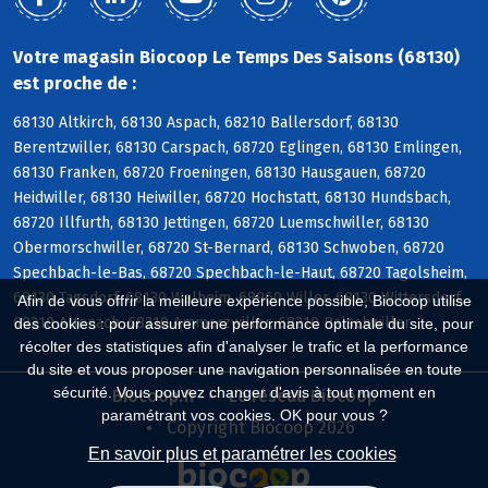
Votre magasin Biocoop Le Temps Des Saisons (68130)
est proche de :
68130 Altkirch, 68130 Aspach, 68210 Ballersdorf, 68130
Berentzwiller, 68130 Carspach, 68720 Eglingen, 68130 Emlingen,
68130 Franken, 68720 Froeningen, 68130 Hausgauen, 68720
Heidwiller, 68130 Heiwiller, 68720 Hochstatt, 68130 Hundsbach,
68720 Illfurth, 68130 Jettingen, 68720 Luemschwiller, 68130
Obermorschwiller, 68720 St-Bernard, 68130 Schwoben, 68720
Spechbach-le-Bas, 68720 Spechbach-le-Haut, 68720 Tagolsheim,
68130 Tagsdorf, 68130 Walheim, 68960 Willer, 68130 Wittersdorf,
Afin de vous offrir la meilleure expérience possible, Biocoop utilise
68210 Altenach, 68210 Ammerzwiller, 68210 Balschwiller
des cookies : pour assurer une performance optimale du site, pour
récolter des statistiques afin d'analyser le trafic et la performance
du site et vous proposer une navigation personnalisée en toute
sécurité. Vous pouvez changer d'avis à tout moment en
Biocoop.fr
Le réseau Biocoop
paramétrant vos cookies. OK pour vous ?
Copyright Biocoop 2026
En savoir plus et paramétrer les cookies